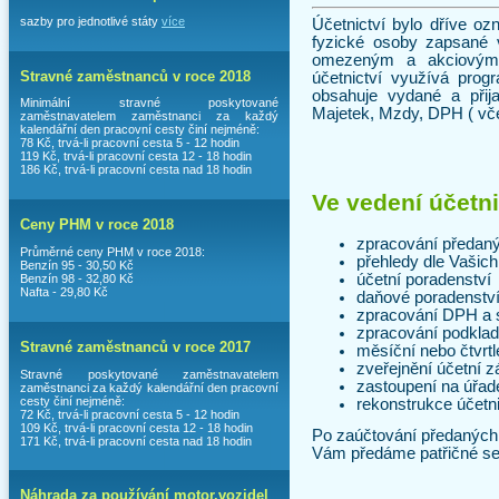
sazby pro jednotlivé státy
více
Účetnictví bylo dříve oz
fyzické osoby zapsané 
omezeným a akciovým 
Stravné zaměstnanců v roce 2018
účetnictví využívá pro
obsahuje vydané a přija
Minimální stravné poskytované
Majetek, Mzdy, DPH ( vče
zaměstnavatelem zaměstnanci za každý
kalendářní den pracovní cesty činí nejméně:
78 Kč, trvá-li pracovní cesta 5 - 12 hodin
119 Kč, trvá-li pracovní cesta 12 - 18 hodin
186 Kč, trvá-li pracovní cesta nad 18 hodin
Ve vedení účetni
Ceny PHM v roce 2018
zpracování předan
Průměrné ceny PHM v roce 2018:
přehledy dle Vašich
Benzín 95 - 30,50 Kč
účetní poradenství
Benzín 98 - 32,80 Kč
Nafta - 29,80 Kč
daňové poradenstv
zpracování DPH a 
zpracování podklad
Stravné zaměstnanců v roce 2017
měsíční nebo čtvrtl
zveřejnění účetní 
Stravné poskytované zaměstnavatelem
zastoupení na úřad
zaměstnanci za každý kalendářní den pracovní
cesty činí nejméně:
rekonstrukce účetni
72 Kč, trvá-li pracovní cesta 5 - 12 hodin
109 Kč, trvá-li pracovní cesta 12 - 18 hodin
Po zaúčtování předaných
171 Kč, trvá-li pracovní cesta nad 18 hodin
Vám předáme patřičné sest
Náhrada za používání motor.vozidel