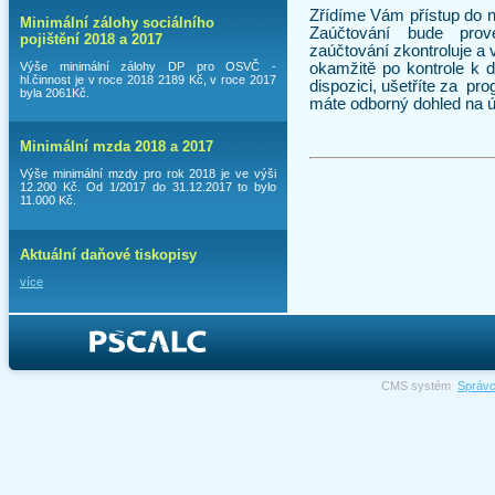
Zřídíme Vám přístup do 
Minimální zálohy sociálního
Zaúčtování bude pro
pojištění 2018 a 2017
zaúčtování zkontroluje a 
Výše minimální zálohy DP pro OSVČ -
okamžitě po kontrole k d
hl.činnost je v roce 2018 2189 Kč, v roce 2017
dispozici, ušetříte za pro
byla 2061Kč.
máte odborný dohled na úč
Minimální mzda 2018 a 2017
Výše minimální mzdy pro rok 2018 je ve výši
12.200 Kč. Od 1/2017 do 31.12.2017 to bylo
11.000 Kč.
Aktuální daňové tiskopisy
více
CMS systém
Správ