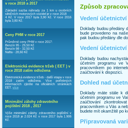
v roce 2018 a 2017
Způsob zpracová
Základní sazba náhrady za 1 km u osobních
silničních motorových vozidel je v roce 2018
Vedení účetnictví
4 Kč. V roce 2017 byla 3,90 Kč. V roce 2016
byla 3,80 Kč.
Doklady budou předány dl
bude provedeno na naše
Ceny PHM v roce 2017
pak budou předány dle do
Průměrné ceny PHM v roce 2017:
Benzín 95 - 29,50 Kč
Vedení účetnictví
Benzín 98 - 32,50 Kč
Nafta - 28,60 Kč
Doklady budou nachystá
účetním programu ve V
Elektronická evidence tržeb ( EET ) v
pracovníkem po internet
roce 2018 zatím odložena
zaúčtování k dispozici.
Elektronická evidence tržeb - další etapa v roce
2018 zatím odložena. Více potřebných
Dohled nad účetn
informacích zjistíte na oficiálních stránkách
EET.
více
Doklady máte stále k d
účetním programu ve Vaš
Minimální zálohy zdravotního
zaúčtování zkontrolova
pojištění 2018 , 2017
pracovníkem u Vás a neb
budete mít okamžitě po ko
Výše minimální zálohy zdravotního pojištění v
roce 2018 je 2.024 Kč v roce 2017 byla 1.906
Kč.
Připravovaná vari