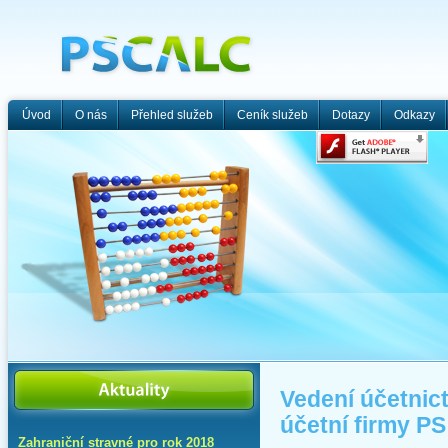
Úvod
O nás
Přehled služeb
Ceník služeb
Dotazy
Odkazy
Vedení účetnict
účetní firmy P
Zahraniční stravné pro rok 2018